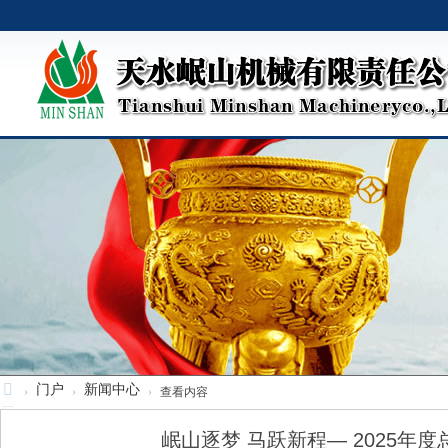
门户
新闻中心
›
›
›
查看内容
天
水
岷山逐梦 马跃新程— 2025年度总结